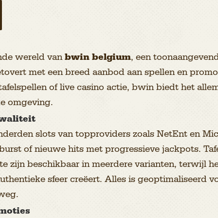
nde wereld van
bwin belgium
, een toonaangevend
betovert met een breed aanbod aan spellen en promot
tafelspellen of live casino actie, bwin biedt het alle
ke omgeving.
waliteit
onderden slots van topproviders zoals NetEnt en M
rburst of nieuwe hits met progressieve jackpots. Taf
te zijn beschikbaar in meerdere varianten, terwijl he
uthentieke sfeer creëert. Alles is geoptimaliseerd v
rweg.
moties