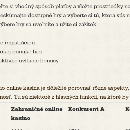
ľte si vhodný spôsob platby a vložte prostriedky na 
eskúmajte dostupné hry a vyberte si tú, ktorá vás n
ýbere hry sa uvoľnite a užite si zážitok.
e registráciou
rokej ponuke hier
aktívne uvítacie bonusy
o online kasína je dôležité porovnať rôzne aspekty,
osť. Tu sú niektoré z hlavných funkcií, na ktoré by 
Zahraničné online
Konkurent A
K
kasíno