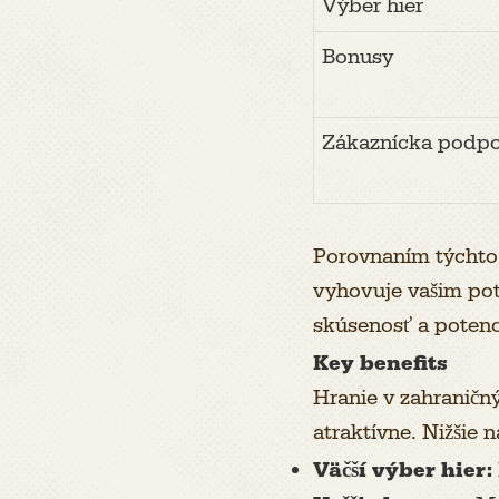
Výber hier
Bonusy
Zákaznícka podp
Porovnaním týchto f
vyhovuje vašim po
skúsenosť a potenc
Key benefits
Hranie v zahraničn
atraktívne. Nižšie n
Väčší výber hier: