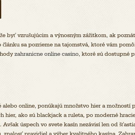
že byť vzrušujúcim a výnosným zážitkom, ak poznát
o článku sa pozrieme na tajomstvá, ktoré vám pomôž
ýhody
zahranicne online casino
, ktoré sú dostupné 
ké alebo online, ponúkajú množstvo hier a možností 
h hier, ako sú blackjack a ruleta, po moderné hraci
. Avšak úspech vo svete kasín nezávisí len od šťasti
 znalosť pravidiel a výber kvalitného kasína. Zahra