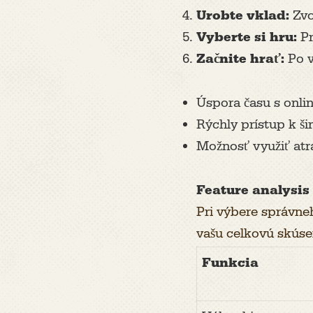
Urobte vklad:
Zvo
Vyberte si hru:
Pr
Začnite hrať:
Po v
Úspora času s onlin
Rýchly prístup k ši
Možnosť využiť atr
Feature analysis
Pri výbere správneh
vašu celkovú skúsen
Funkcia