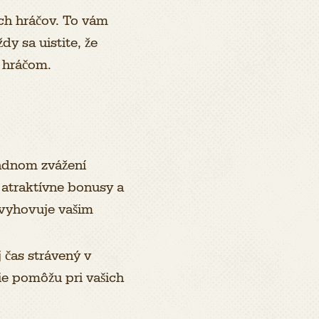
ch hráčov. To vám
y sa uistite, že
 hráčom.
ladnom zvážení
, atraktívne bonusy a
e vyhovuje vašim
 čas strávený v
e pomôžu pri vašich