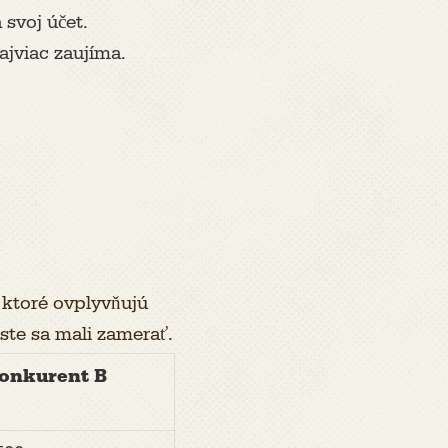
svoj účet.
ajviac zaujíma.
 ktoré ovplyvňujú
ste sa mali zamerať.
onkurent B