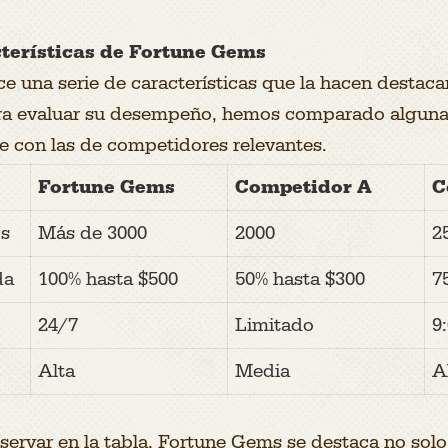
cterísticas de Fortune Gems
e una serie de características que la hacen destaca
ara evaluar su desempeño, hemos comparado alguna
ve con las de competidores relevantes.
Fortune Gems
Competidor A
C
os
Más de 3000
2000
2
da
100% hasta $500
50% hasta $300
7
24/7
Limitado
9
Alta
Media
A
var en la tabla, Fortune Gems se destaca no solo