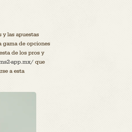
 y las apuestas
ia gama de opciones
esta de los pros y
ems2-app.mx/
que
rse a esta