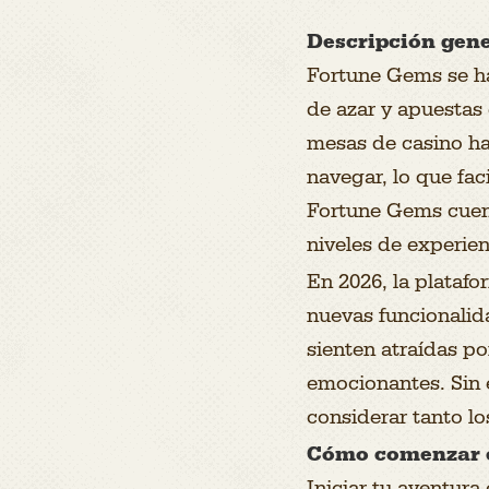
Descripción gen
Fortune Gems se ha
de azar y apuestas
mesas de casino has
navegar, lo que fac
Fortune Gems cuent
niveles de experien
En 2026, la plataf
nuevas funcionalid
sienten atraídas p
emocionantes. Sin 
considerar tanto lo
Cómo comenzar 
Iniciar tu aventura