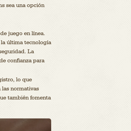
ms sea una opción
de juego en línea.
la última tecnología
seguridad. La
 de confianza para
istro, lo que
 las normativas
 que también fomenta