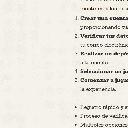
mostramos los paso
Crear una cuenta
proporcionando tus
Verificar tus dat
tu correo electróni
Realizar un depó
a tu cuenta.
Seleccionar un j
Comenzar a juga
la experiencia.
Registro rápido y 
Proceso de verifica
Múltiples opciones