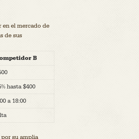
r en el mercado de
s de sus
ompetidor B
500
5% hasta $400
:00 a 18:00
lta
 por su amplia