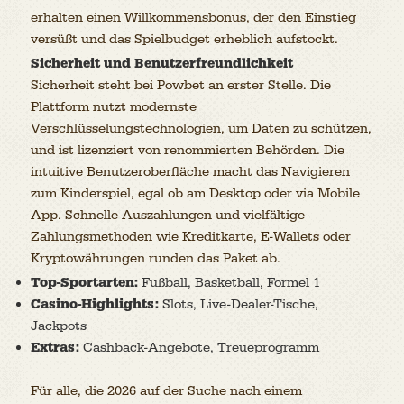
erhalten einen Willkommensbonus, der den Einstieg
versüßt und das Spielbudget erheblich aufstockt.
Sicherheit und Benutzerfreundlichkeit
Sicherheit steht bei Powbet an erster Stelle. Die
Plattform nutzt modernste
Verschlüsselungstechnologien, um Daten zu schützen,
und ist lizenziert von renommierten Behörden. Die
intuitive Benutzeroberfläche macht das Navigieren
zum Kinderspiel, egal ob am Desktop oder via Mobile
App. Schnelle Auszahlungen und vielfältige
Zahlungsmethoden wie Kreditkarte, E-Wallets oder
Kryptowährungen runden das Paket ab.
Top-Sportarten:
Fußball, Basketball, Formel 1
Casino-Highlights:
Slots, Live-Dealer-Tische,
Jackpots
Extras:
Cashback-Angebote, Treueprogramm
Für alle, die 2026 auf der Suche nach einem