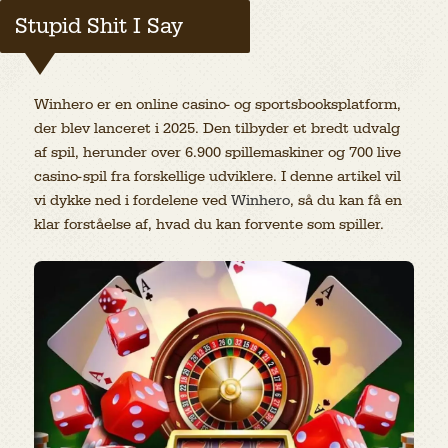
Stupid Shit I Say
Winhero er en online casino- og sportsbooksplatform,
der blev lanceret i 2025. Den tilbyder et bredt udvalg
af spil, herunder over 6.900 spillemaskiner og 700 live
casino-spil fra forskellige udviklere. I denne artikel vil
vi dykke ned i fordelene ved
Winhero
, så du kan få en
klar forståelse af, hvad du kan forvente som spiller.