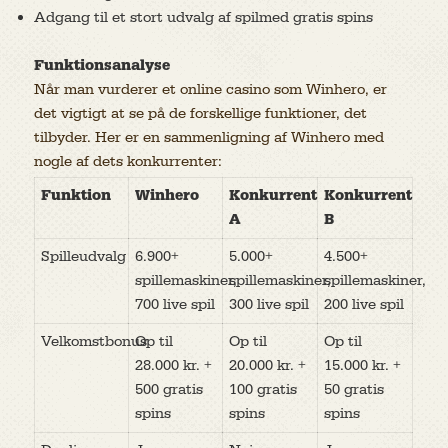
Adgang til et stort udvalg af spilmed gratis spins
Funktionsanalyse
Når man vurderer et online casino som Winhero, er
det vigtigt at se på de forskellige funktioner, det
tilbyder. Her er en sammenligning af Winhero med
nogle af dets konkurrenter:
Funktion
Winhero
Konkurrent
Konkurrent
A
B
Spilleudvalg
6.900+
5.000+
4.500+
spillemaskiner,
spillemaskiner,
spillemaskiner,
700 live spil
300 live spil
200 live spil
Velkomstbonus
Op til
Op til
Op til
28.000 kr. +
20.000 kr. +
15.000 kr. +
500 gratis
100 gratis
50 gratis
spins
spins
spins