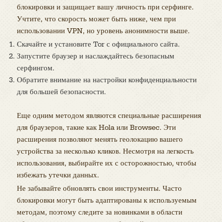
блокировки и защищает вашу личность при серфинге.
Учтите, что скорость может быть ниже, чем при
использовании VPN, но уровень анонимности выше.
Скачайте и установите Tor с официального сайта.
Запустите браузер и наслаждайтесь безопасным
серфингом.
Обратите внимание на настройки конфиденциальности
для большей безопасности.
Еще одним методом являются специальные расширения
для браузеров, такие как Hola или Browsec. Эти
расширения позволяют менять геолокацию вашего
устройства за несколько кликов. Несмотря на легкость
использования, выбирайте их с осторожностью, чтобы
избежать утечки данных.
Не забывайте обновлять свои инструменты. Часто
блокировки могут быть адаптированы к используемым
методам, поэтому следите за новинками в области