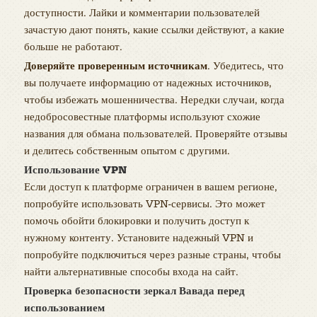
доступности. Лайки и комментарии пользователей
зачастую дают понять, какие ссылки действуют, а какие
больше не работают.
Доверяйте проверенным источникам
. Убедитесь, что
вы получаете информацию от надежных источников,
чтобы избежать мошенничества. Нередки случаи, когда
недобросовестные платформы используют схожие
названия для обмана пользователей. Проверяйте отзывы
и делитесь собственным опытом с другими.
Использование VPN
Если доступ к платформе ограничен в вашем регионе,
попробуйте использовать VPN-сервисы. Это может
помочь обойти блокировки и получить доступ к
нужному контенту. Установите надежный VPN и
попробуйте подключиться через разные страны, чтобы
найти альтернативные способы входа на сайт.
Проверка безопасности зеркал Вавада перед
использованием