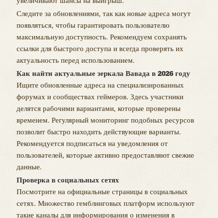
увеличивают шансы на выигрыш.
Следите за обновлениями, так как новые адреса могут
появляться, чтобы гарантировать пользователю
максимальную доступность. Рекомендуем сохранять
ссылки для быстрого доступа и всегда проверять их
актуальность перед использованием.
Как найти актуальные зеркала Вавада в 2026 году
Ищите обновленные адреса на специализированных
форумах и сообществах геймеров. Здесь участники
делятся рабочими вариантами, которые проверены
временем. Регулярный мониторинг подобных ресурсов
позволит быстро находить действующие варианты.
Рекомендуется подписаться на уведомления от
пользователей, которые активно предоставляют свежие
данные.
Проверка в социальных сетях
Посмотрите на официальные страницы в социальных
сетях. Множество гемблинговых платформ используют
такие каналы для информирования о изменения в