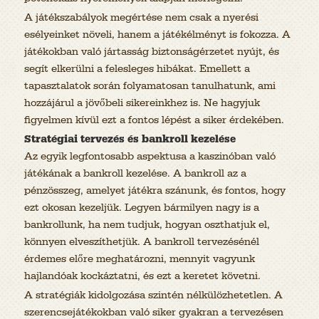
A játékszabályok megértése nem csak a nyerési
esélyeinket növeli, hanem a játékélményt is fokozza. A
játékokban való jártasság biztonságérzetet nyújt, és
segít elkerülni a felesleges hibákat. Emellett a
tapasztalatok során folyamatosan tanulhatunk, ami
hozzájárul a jövőbeli sikereinkhez is. Ne hagyjuk
figyelmen kívül ezt a fontos lépést a siker érdekében.
Stratégiai tervezés és bankroll kezelése
Az egyik legfontosabb aspektusa a kaszinóban való
játékának a bankroll kezelése. A bankroll az a
pénzösszeg, amelyet játékra szánunk, és fontos, hogy
ezt okosan kezeljük. Legyen bármilyen nagy is a
bankrollunk, ha nem tudjuk, hogyan oszthatjuk el,
könnyen elveszíthetjük. A bankroll tervezésénél
érdemes előre meghatározni, mennyit vagyunk
hajlandóak kockáztatni, és ezt a keretet követni.
A stratégiák kidolgozása szintén nélkülözhetetlen. A
szerencsejátékokban való siker gyakran a tervezésen