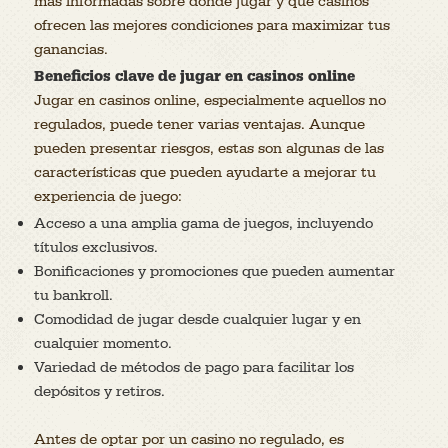
más informadas sobre dónde jugar y qué casinos
ofrecen las mejores condiciones para maximizar tus
ganancias.
Beneficios clave de jugar en casinos online
Jugar en casinos online, especialmente aquellos no
regulados, puede tener varias ventajas. Aunque
pueden presentar riesgos, estas son algunas de las
características que pueden ayudarte a mejorar tu
experiencia de juego:
Acceso a una amplia gama de juegos, incluyendo
títulos exclusivos.
Bonificaciones y promociones que pueden aumentar
tu bankroll.
Comodidad de jugar desde cualquier lugar y en
cualquier momento.
Variedad de métodos de pago para facilitar los
depósitos y retiros.
Antes de optar por un casino no regulado, es