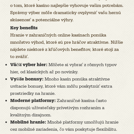
o tom, ktoré kasíno najlepšie vyhovuje vašim potrebám.
Správny výber môže dramaticky ovplyvniť vašu hernú
skúsenosť a potenciálne výhry.
Key benefits
Hranie v zahraničných online kasínach ponúka
množstvo výhod, ktoré sú pre hráčov atraktívne. Nižšie
nájdete niektoré z kľúčových benefitov, ktoré stojí za
to zvážiť.
Väčší výber hier:
Môžete si vybrať z rôznych typov
hier, od klasických až po novinky.
Vyššie bonusy:
Mnoho kasín ponúka atraktívne
uvítacie bonusy, ktoré vám môžu poskytnúť extra
prostriedky na hranie.
Moderné platformy:
Zahraničné kasína často
disponujú užívateľsky prívetivým rozhraním a
kvalitným dizajnom.
Mobilné hranie:
Mnohé platformy umožňujú hranie
cez mobilné zariadenia, čo vám poskytuje flexibilitu.