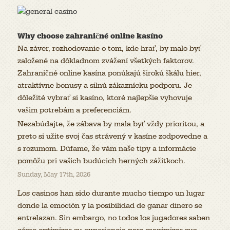
Why choose zahraničné online kasíno
Na záver, rozhodovanie o tom, kde hrať, by malo byť
založené na dôkladnom zvážení všetkých faktorov.
Zahraničné online kasína ponúkajú širokú škálu hier,
atraktívne bonusy a silnú zákaznícku podporu. Je
dôležité vybrať si kasíno, ktoré najlepšie vyhovuje
vašim potrebám a preferenciám.
Nezabúdajte, že zábava by mala byť vždy prioritou, a
preto si užite svoj čas strávený v kasíne zodpovedne a
s rozumom. Dúfame, že vám naše tipy a informácie
pomôžu pri vašich budúcich herných zážitkoch.
Sunday, May 17th, 2026
Los casinos han sido durante mucho tiempo un lugar
donde la emoción y la posibilidad de ganar dinero se
entrelazan. Sin embargo, no todos los jugadores saben