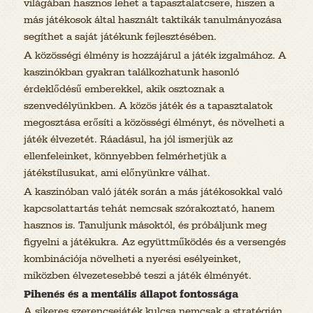
világában hasznos lehet a tapasztalatcsere, hiszen a
más játékosok által használt taktikák tanulmányozása
segíthet a saját játékunk fejlesztésében.
A közösségi élmény is hozzájárul a játék izgalmához. A
kaszinókban gyakran találkozhatunk hasonló
érdeklődésű emberekkel, akik osztoznak a
szenvedélyünkben. A közös játék és a tapasztalatok
megosztása erősíti a közösségi élményt, és növelheti a
játék élvezetét. Ráadásul, ha jól ismerjük az
ellenfeleinket, könnyebben felmérhetjük a
játékstílusukat, ami előnyünkre válhat.
A kaszinóban való játék során a más játékosokkal való
kapcsolattartás tehát nemcsak szórakoztató, hanem
hasznos is. Tanuljunk másoktól, és próbáljunk meg
figyelni a játékukra. Az együttműködés és a versengés
kombinációja növelheti a nyerési esélyeinket,
miközben élvezetesebbé teszi a játék élményét.
Pihenés és a mentális állapot fontossága
A sikeres szerencsejáték kulcsa nemcsak a stratégián,