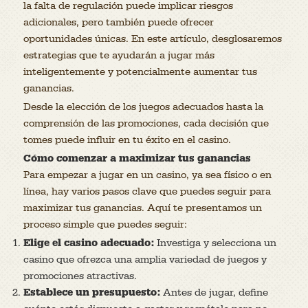
la falta de regulación puede implicar riesgos
adicionales, pero también puede ofrecer
oportunidades únicas. En este artículo, desglosaremos
estrategias que te ayudarán a jugar más
inteligentemente y potencialmente aumentar tus
ganancias.
Desde la elección de los juegos adecuados hasta la
comprensión de las promociones, cada decisión que
tomes puede influir en tu éxito en el casino.
Cómo comenzar a maximizar tus ganancias
Para empezar a jugar en un casino, ya sea físico o en
línea, hay varios pasos clave que puedes seguir para
maximizar tus ganancias. Aquí te presentamos un
proceso simple que puedes seguir:
Elige el casino adecuado:
Investiga y selecciona un
casino que ofrezca una amplia variedad de juegos y
promociones atractivas.
Establece un presupuesto:
Antes de jugar, define