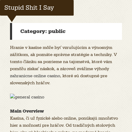
Stupid Shit I Say
Category:
public
Hranie v kasíne môže byť vzrušujúcim a výnosným
zážitkom, ak poznáte správne stratégie a techniky. V
tomto článku sa pozrieme na tajomstvá, ktoré vám
pomôžu získať náskok, a zároveň zvážime výhody
zahranicne online casino
, ktoré sú dostupné pre
slovenských hráčov.
Main Overview
Kasína, či už fyzické alebo online, ponúkajú množstvo
hier a možností pre hráčov. Od tradičných stolových