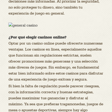
decisiones más informadas. Al priorizar la seguridad,
no solo proteges tu dinero, sino también tu
experiencia de juego en general.
¿Por qué elegir casinos online?
Optar por un casino online puede ofrecerte numerosas
ventajas. Los casinos en línea, especialmente aquellos
que funcionan sin regulaciones estrictas, suelen
ofrecer promociones más generosas y una selección
más diversa de juegos. Sin embargo, es fundamental
estar bien informado sobre estos casinos para disfrutar
de una experiencia de juego exitosa y segura.
Si bien la falta de regulación puede parecer riesgosa,
con la información correcta y buenas estrategias,
puedes maximizar tus ganancias y disfrutar al
máximo. Ya sea que prefieras tragamonedas, juegos de
mesa o apuestas deportivas, siempre hay algo