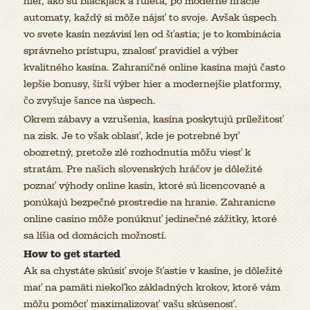
hier, ako sú blackjack a ruleta, po moderné hracie
automaty, každý si môže nájsť to svoje. Avšak úspech
vo svete kasín nezávisí len od šťastia; je to kombinácia
správneho prístupu, znalosť pravidiel a výber
kvalitného kasína. Zahraničné online kasína majú často
lepšie bonusy, širší výber hier a modernejšie platformy,
čo zvyšuje šance na úspech.
Okrem zábavy a vzrušenia, kasína poskytujú príležitosť
na zisk. Je to však oblasť, kde je potrebné byť
obozretný, pretože zlé rozhodnutia môžu viesť k
stratám. Pre našich slovenských hráčov je dôležité
poznať výhody online kasín, ktoré sú licencované a
ponúkajú bezpečné prostredie na hranie. Zahranicne
online casino môže ponúknuť jedinečné zážitky, ktoré
sa líšia od domácich možností.
How to get started
Ak sa chystáte skúsiť svoje šťastie v kasíne, je dôležité
mať na pamäti niekoľko základných krokov, ktoré vám
môžu pomôcť maximalizovať vašu skúsenosť.