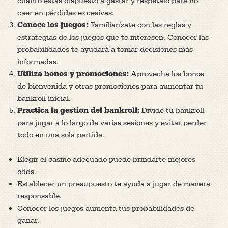
cuánto estás dispuesto a gastar y respétalo para no
caer en pérdidas excesivas.
Conoce los juegos:
Familiarízate con las reglas y
estrategias de los juegos que te interesen. Conocer las
probabilidades te ayudará a tomar decisiones más
informadas.
Utiliza bonos y promociones:
Aprovecha los bonos
de bienvenida y otras promociones para aumentar tu
bankroll inicial.
Practica la gestión del bankroll:
Divide tu bankroll
para jugar a lo largo de varias sesiones y evitar perder
todo en una sola partida.
Elegir el casino adecuado puede brindarte mejores
odds.
Establecer un presupuesto te ayuda a jugar de manera
responsable.
Conocer los juegos aumenta tus probabilidades de
ganar.