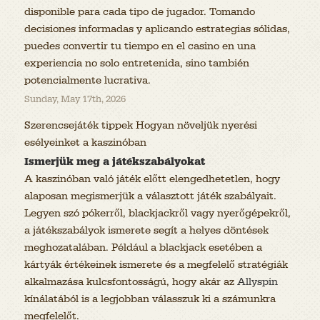
disponible para cada tipo de jugador. Tomando
decisiones informadas y aplicando estrategias sólidas,
puedes convertir tu tiempo en el casino en una
experiencia no solo entretenida, sino también
potencialmente lucrativa.
Sunday, May 17th, 2026
Szerencsejáték tippek Hogyan növeljük nyerési
esélyeinket a kaszinóban
Ismerjük meg a játékszabályokat
A kaszinóban való játék előtt elengedhetetlen, hogy
alaposan megismerjük a választott játék szabályait.
Legyen szó pókerről, blackjackről vagy nyerőgépekről,
a játékszabályok ismerete segít a helyes döntések
meghozatalában. Például a blackjack esetében a
kártyák értékeinek ismerete és a megfelelő stratégiák
alkalmazása kulcsfontosságú, hogy akár az
Allyspin
kínálatából is a legjobban válasszuk ki a számunkra
megfelelőt.