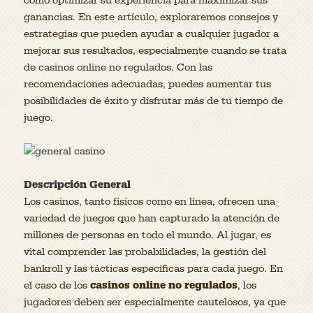
cómo optimizar su experiencia para maximizar sus
ganancias. En este artículo, exploraremos consejos y
estrategias que pueden ayudar a cualquier jugador a
mejorar sus resultados, especialmente cuando se trata
de
casinos online no regulados
. Con las
recomendaciones adecuadas, puedes aumentar tus
posibilidades de éxito y disfrutar más de tu tiempo de
juego.
Descripción General
Los casinos, tanto físicos como en línea, ofrecen una
variedad de juegos que han capturado la atención de
millones de personas en todo el mundo. Al jugar, es
vital comprender las probabilidades, la gestión del
bankroll y las tácticas específicas para cada juego. En
el caso de los
casinos online no regulados
, los
jugadores deben ser especialmente cautelosos, ya que