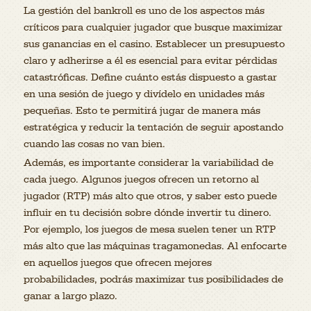
La gestión del bankroll es uno de los aspectos más
críticos para cualquier jugador que busque maximizar
sus ganancias en el casino. Establecer un presupuesto
claro y adherirse a él es esencial para evitar pérdidas
catastróficas. Define cuánto estás dispuesto a gastar
en una sesión de juego y divídelo en unidades más
pequeñas. Esto te permitirá jugar de manera más
estratégica y reducir la tentación de seguir apostando
cuando las cosas no van bien.
Además, es importante considerar la variabilidad de
cada juego. Algunos juegos ofrecen un retorno al
jugador (RTP) más alto que otros, y saber esto puede
influir en tu decisión sobre dónde invertir tu dinero.
Por ejemplo, los juegos de mesa suelen tener un RTP
más alto que las máquinas tragamonedas. Al enfocarte
en aquellos juegos que ofrecen mejores
probabilidades, podrás maximizar tus posibilidades de
ganar a largo plazo.