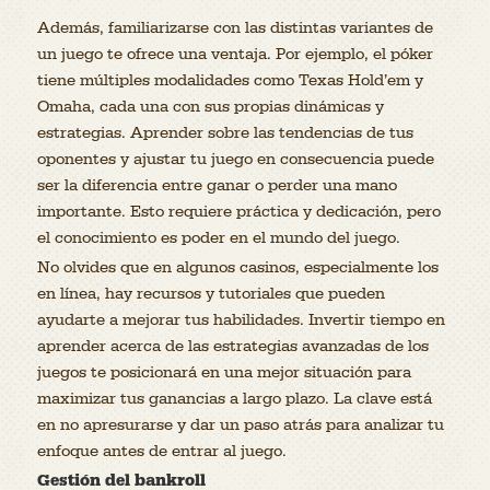
Además, familiarizarse con las distintas variantes de
un juego te ofrece una ventaja. Por ejemplo, el póker
tiene múltiples modalidades como Texas Hold’em y
Omaha, cada una con sus propias dinámicas y
estrategias. Aprender sobre las tendencias de tus
oponentes y ajustar tu juego en consecuencia puede
ser la diferencia entre ganar o perder una mano
importante. Esto requiere práctica y dedicación, pero
el conocimiento es poder en el mundo del juego.
No olvides que en algunos casinos, especialmente los
en línea, hay recursos y tutoriales que pueden
ayudarte a mejorar tus habilidades. Invertir tiempo en
aprender acerca de las estrategias avanzadas de los
juegos te posicionará en una mejor situación para
maximizar tus ganancias a largo plazo. La clave está
en no apresurarse y dar un paso atrás para analizar tu
enfoque antes de entrar al juego.
Gestión del bankroll