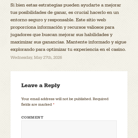
Si bien estas estrategias pueden ayudarte a mejorar
tus posibilidades de ganar, es crucial hacerlo en un
entorno seguro y responsable. Este sitio web
proporciona información y recursos valiosos para
jugadores que buscan mejorar sus habilidades y
maximizar sus ganancias. Mantente informado y sigue
explorando para optimizar tu experiencia en el casino.
Wednesday, May 27th, 2026
Leave a Reply
Your email address will not be published.
Required
fields are marked
*
COMMENT