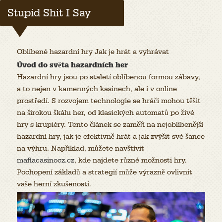
Stupid Shit I Say
Oblíbené hazardní hry Jak je hrát a vyhrávat
Úvod do světa hazardních her
Hazardní hry jsou po staletí oblíbenou formou zábavy,
a to nejen v kamenných kasinech, ale i v online
prostředí. S rozvojem technologie se hráči mohou těšit
na širokou škálu her, od klasických automatů po živé
hry s krupiéry. Tento článek se zaměří na nejoblíbenější
hazardní hry, jak je efektivně hrát a jak zvýšit své šance
na výhru. Například, můžete navštívit
mafiacasinocz.cz
, kde najdete různé možnosti hry.
Pochopení základů a strategií může výrazně ovlivnit
vaše herní zkušenosti.