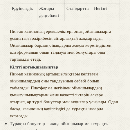
Қауіпсіздік
Жоғары
Стандартты
Негізгі
деңгейдегі
Пин-ап казиноның ерекшеліктері оның ойыншыларға
ұсынатын тәжірибесін айтарлықтай жақсартады.
Ойыншылар барлық ойындарды жақсы көретіндіктен,
платформаның ойын таңдауы мен бонустары оны
тартымды етеді.
Кілтті артықшылықтар
Пин-ап казиноның артықшылықтары көптеген
ойыншылардың оны таңдауының себебі болып
табылады. Платформа негізінен ойыншылардың
қызығушылықтарын және қажеттіліктерін ескере
отырып, әр түрлі бонустар мен акциялар ұсынады. Одан
басқа, казиноның қауіпсіздігі де тұрақты назарда
ұсталады.
Тұрақты бонустар — жаңа ойыншылар мен тұрақты