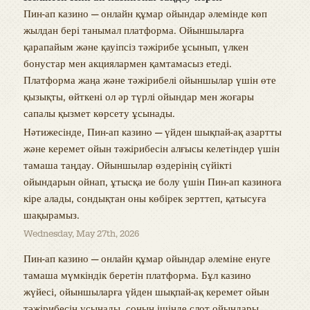
Пин-ап казино — онлайн құмар ойындар әлемінде көп
жылдан бері танымал платформа. Ойыншыларға
қарапайым және қауіпсіз тәжірибе ұсынып, үлкен
бонустар мен акциялармен қамтамасыз етеді.
Платформа жаңа және тәжірибелі ойыншылар үшін өте
қызықты, өйткені ол әр түрлі ойындар мен жоғары
сапалы қызмет көрсету ұсынады.
Нәтижесінде, Пин-ап казино — үйден шықпай-ақ азартты
және керемет ойын тәжірибесін алғысы келетіндер үшін
тамаша таңдау. Ойыншылар өздерінің сүйікті
ойындарын ойнап, ұтысқа ие болу үшін Пин-ап казиноға
кіре алады, сондықтан оны көбірек зерттеп, қатысуға
шақырамыз.
Wednesday, May 27th, 2026
Пин-ап казино — онлайн құмар ойындар әлеміне енуге
тамаша мүмкіндік беретін платформа. Бұл казино
жүйесі, ойыншыларға үйден шықпай-ақ керемет ойын
тәжірибесін ұсынады, соның ішінде слот ойындары,