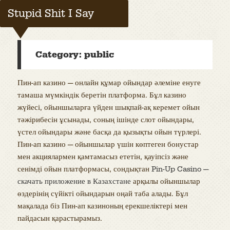
Stupid Shit I Say
Category:
public
Пин-ап казино — онлайн құмар ойындар әлеміне енуге
тамаша мүмкіндік беретін платформа. Бұл казино
жүйесі, ойыншыларға үйден шықпай-ақ керемет ойын
тәжірибесін ұсынады, соның ішінде слот ойындары,
үстел ойындары және басқа да қызықты ойын түрлері.
Пин-ап казино — ойыншылар үшін көптеген бонустар
мен акциялармен қамтамасыз ететін, қауіпсіз және
сенімді ойын платформасы, сондықтан
Pin-Up Casino —
скачать приложение в Казахстане
арқылы ойыншылар
өздерінің сүйікті ойындарын оңай таба алады. Бұл
мақалада біз Пин-ап казиноның ерекшеліктері мен
пайдасын қарастырамыз.