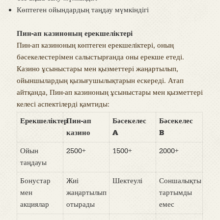
Көптеген ойындардың таңдау мүмкіндігі
Пин-ап казиноның ерекшеліктері
Пин-ап казиноның көптеген ерекшеліктері, оның
бәсекелестерімен салыстырғанда оны ерекше етеді.
Казино ұсыныстары мен қызметтері жаңартылып,
ойыншылардың қызығушылықтарын ескереді. Атап
айтқанда, Пин-ап казиноның ұсыныстары мен қызметтері
келесі аспектілерді қамтиды:
Ерекшеліктер
Пин-ап
Бәсекелес
Бәсекелес
казино
A
B
Ойын
2500+
1500+
2000+
таңдауы
Бонустар
Жиі
Шектеулі
Соншалықты
мен
жаңартылып
тартымды
акциялар
отырады
емес