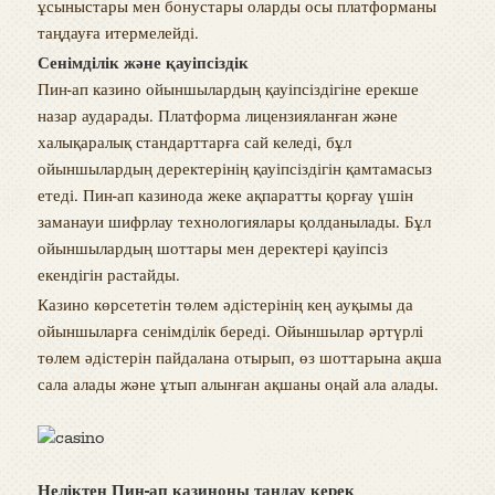
ұсыныстары мен бонустары оларды осы платформаны
таңдауға итермелейді.
Сенімділік және қауіпсіздік
Пин-ап казино ойыншылардың қауіпсіздігіне ерекше
назар аударады. Платформа лицензияланған және
халықаралық стандарттарға сай келеді, бұл
ойыншылардың деректерінің қауіпсіздігін қамтамасыз
етеді. Пин-ап казинода жеке ақпаратты қорғау үшін
заманауи шифрлау технологиялары қолданылады. Бұл
ойыншылардың шоттары мен деректері қауіпсіз
екендігін растайды.
Казино көрсететін төлем әдістерінің кең ауқымы да
ойыншыларға сенімділік береді. Ойыншылар әртүрлі
төлем әдістерін пайдалана отырып, өз шоттарына ақша
сала алады және ұтып алынған ақшаны оңай ала алады.
Неліктен Пин-ап казиноны таңдау керек