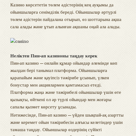
Казино көрсететін төлем әдістерінің кең ауқымы да
ойыншыларға сенімділік береді. Ойыншылар әртүрлі
төлем әдістерін пайдалана отырып, өз шоттарына ақша
сала алады және ұтып алынған ақшаны оңай ала алады.
Неліктен Пин-ап казиноны таңдау керек
Пин-ап казино — онлайн құмар ойындар әлемінде көп
жылдан бері танымал платформа. Ойыншыларға
қарапайым және қауіпсіз тәжірибе ұсынып, үлкен
бонустар мен акциялармен қамтамасыз етеді.
Платформа жаңа және тәжірибелі ойыншылар үшін өте
қызықты, өйткені ол әр түрлі ойындар мен жоғары
сапалы қызмет көрсету ұсынады.
Нәтижесінде, Пин-ап казино — үйден шықпай-ақ азартты
және керемет ойын тәжірибесін алғысы келетіндер үшін
тамаша таңдау. Ойыншылар өздерінің сүйікті