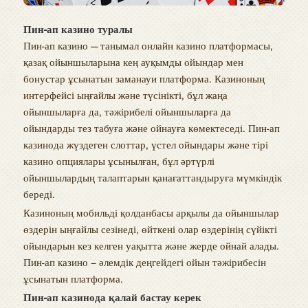
Пин-ап казино туралы
Пин-ап казино — танымал онлайн казино платформасы,
қазақ ойыншыларына кең ауқымды ойындар мен
бонустар ұсынатын заманауи платформа. Казиноның
интерфейсі ыңғайлы және түсінікті, бұл жаңа
ойыншыларға да, тәжірибелі ойыншыларға да
ойындарды тез табуға және ойнауға көмектеседі. Пин-ап
казинода жүздеген слоттар, үстел ойындары және тірі
казино опциялары ұсынылған, бұл әртүрлі
ойыншылардың талаптарын қанағаттандыруға мүмкіндік
береді.
Казиноның мобильді қолданбасы арқылы да ойыншылар
өздерін ыңғайлы сезінеді, өйткені олар өздерінің сүйікті
ойындарын кез келген уақытта және жерде ойнай алады.
Пин-ап казино – әлемдік деңгейдегі ойын тәжірибесін
ұсынатын платформа.
Пин-ап казинода қалай бастау керек