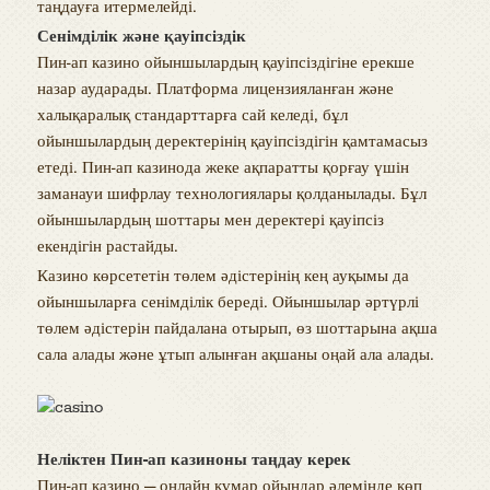
таңдауға итермелейді.
Сенімділік және қауіпсіздік
Пин-ап казино ойыншылардың қауіпсіздігіне ерекше
назар аударады. Платформа лицензияланған және
халықаралық стандарттарға сай келеді, бұл
ойыншылардың деректерінің қауіпсіздігін қамтамасыз
етеді. Пин-ап казинода жеке ақпаратты қорғау үшін
заманауи шифрлау технологиялары қолданылады. Бұл
ойыншылардың шоттары мен деректері қауіпсіз
екендігін растайды.
Казино көрсететін төлем әдістерінің кең ауқымы да
ойыншыларға сенімділік береді. Ойыншылар әртүрлі
төлем әдістерін пайдалана отырып, өз шоттарына ақша
сала алады және ұтып алынған ақшаны оңай ала алады.
Неліктен Пин-ап казиноны таңдау керек
Пин-ап казино — онлайн құмар ойындар әлемінде көп