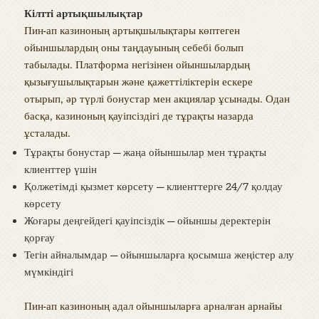
Кілтті артықшылықтар
Пин-ап казиноның артықшылықтары көптеген
ойыншылардың оны таңдауының себебі болып
табылады. Платформа негізінен ойыншылардың
қызығушылықтарын және қажеттіліктерін ескере
отырып, әр түрлі бонустар мен акциялар ұсынады. Одан
басқа, казиноның қауіпсіздігі де тұрақты назарда
ұсталады.
Тұрақты бонустар — жаңа ойыншылар мен тұрақты
клиенттер үшін
Қолжетімді қызмет көрсету — клиенттерге 24/7 қолдау
көрсету
Жоғары деңгейдегі қауіпсіздік — ойыншы деректерін
қорғау
Тегін айналымдар — ойыншыларға қосымша жеңістер алу
мүмкіндігі
Пин-ап казиноның адал ойыншыларға арналған арнайы