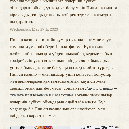
тамаша таңдау. Ойыншылар өздерінің сүйікті
ойындарын ойнап, ұтысқа ие болу үшін Пин-ап казиноға
кіре алады, сондықтан оны көбірек зерттеп, қатысуға
шақырамыз.
Wednesday, May 27th, 2026
Пин-ап казино — онлайн құмар ойындар әлеміне енуге
тамаша мүмкіндік беретін платформа. Бұл казино
жүйесі, ойыншыларға үйден шықпай-ақ керемет ойын
тәжірибесін ұсынады, соның ішінде слот ойындары,
үстел ойындары және басқа да қызықты ойын түрлері.
Пин-ап казино — ойыншылар үшін көптеген бонустар
мен акциялармен қамтамасыз ететін, қауіпсіз және
сенімді ойын платформасы, сондықтан
Pin-Up Casino —
скачать приложение в Казахстане
арқылы ойыншылар
өздерінің сүйікті ойындарын оңай таба алады. Бұл
мақалада біз Пин-ап казиноның ерекшеліктері мен
пайдасын қарастырамыз.