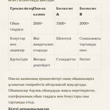
келесі аспектілерді қамтиды:
Ерекшеліктер
Пин-ап
Бәсекелес
Бәсекелес
казино
A
B
Ойын
2500+
1500+
2000+
таңдауы
Бонустар
Жиі
Шектеулі
Соншалықты
мен
жаңартылып
тартымды
акциялар
отырады
емес
Қауіпсіздік
Жоғары
Стандартты
Негізгі
деңгейдегі
Пин-ап казиноның ерекшеліктері оның ойыншыларға
ұсынатын тәжірибесін айтарлықтай жақсартады.
Ойыншылар барлық ойындарды жақсы көретіндіктен,
платформаның ойын таңдауы мен бонустары оны
тартымды етеді.
Кілтті артықшылықтар